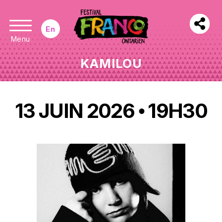
En
Menu
KAMILOU
13 JUIN 2026
19H30
•